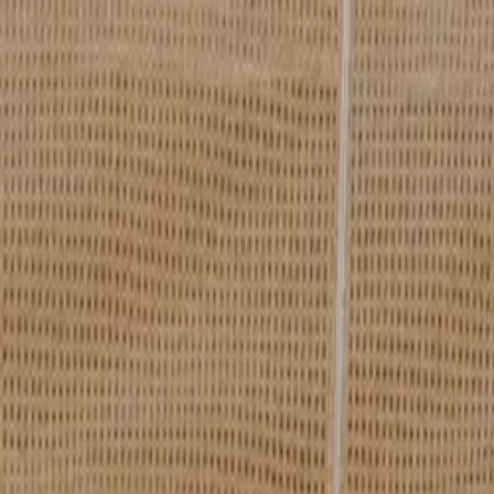
Inicio
Planos
Sobre
Casos de sucesso
Blog
Fale conosco
Inicio
Planos
Sobre
Casos de sucesso
Blog
Fale conosco