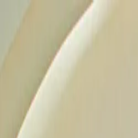
Inicio
Planos
Sobre
Casos de sucesso
Blog
Fale conosco
Inicio
Planos
Sobre
Casos de sucesso
Blog
Fale conosco