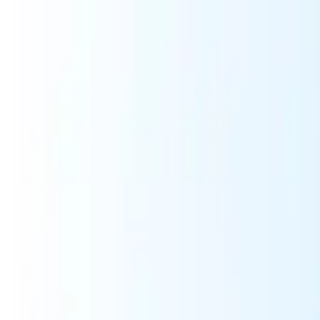
Inicio
Planos
Sobre
Casos de sucesso
Blog
Fale conosco
Inicio
Planos
Sobre
Casos de sucesso
Blog
Fale conosco